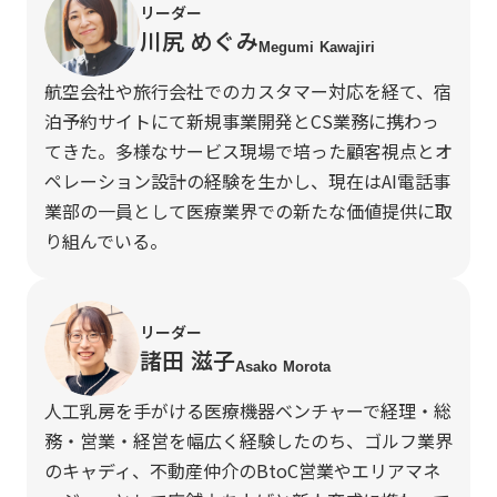
リーダー
川尻 めぐみ
Megumi Kawajiri
航空会社や旅行会社でのカスタマー対応を経て、宿
泊予約サイトにて新規事業開発とCS業務に携わっ
てきた。多様なサービス現場で培った顧客視点とオ
ペレーション設計の経験を生かし、現在はAI電話事
業部の一員として医療業界での新たな価値提供に取
り組んでいる。
リーダー
諸田 滋子
Asako Morota
人工乳房を手がける医療機器ベンチャーで経理・総
務・営業・経営を幅広く経験したのち、ゴルフ業界
のキャディ、不動産仲介のBtoC営業やエリアマネ