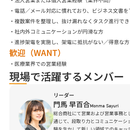
・法人営業または個人営業経験（業界不問）
・電話／メール対応に慣れており、ビジネス文書を
・複数案件を整理し、抜け漏れなくタスク進行でき
・社内外コミュニケーションが円滑な方
・進捗架電を実施し、架電に抵抗がない／得意な方
歓迎（WANT）
・医療業界での営業経験
現場で活躍するメンバー
リーダー
門馬 早百合
Monma Sayuri
総合商社にて営業および営業事務と
通じて、段取り力とコミュニケーシ
験を生かして新しい領域でのキャッチ