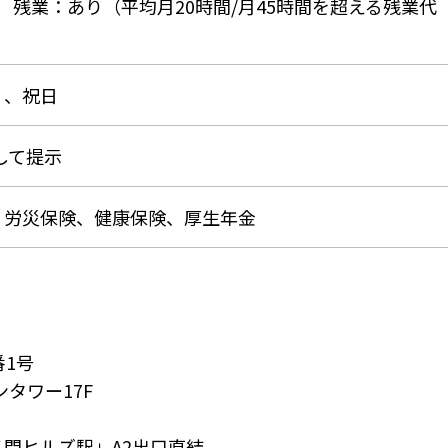
時間） 残業：あり（平均月20時間/月45時間を超える残業代
）、祝日
して提示
、労災保険、健康保険、厚生年金
番1号
タワー17F
ノ門ヒルズ駅」A2出口直結