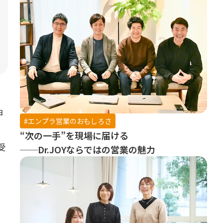
ョ
#エンプラ営業のおもしろさ
“次の一手”を現場に届ける
受
──Dr.JOYならではの営業の魅力