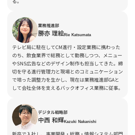
る。
業務推進部
勝亦 理絵
Rie Katsumata
テレビ局に駐在してCM進行・設定業務に携わった
のち、飲食業界で総務として勤務しつつ、メニュー
やSNS広告などのデザイン制作も担当してきた。締
切を守る進行管理力と現場とのコミュニケーション
で培った調整力を生かし、現在は業務推進部GAと
して会社全体を支えるバックオフィス業務に従事。
デジタル戦略部
中西 和輝
Kazuki Nakanishi
新卒で入社し、事業開発・総務・情報システム部門